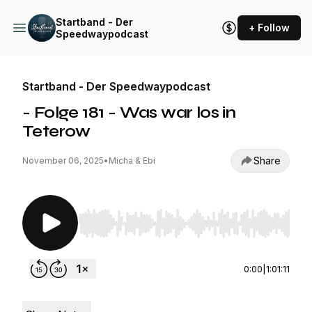
Startband - Der
+ Follow
Speedwaypodcast
Startband - Der Speedwaypodcast
- Folge 181 - Was war los in
Teterow
Share
November 06, 2025
•
Micha & Ebi
Use Left/Right to seek, Home/End to jump to st
0:00
|
1:01:11