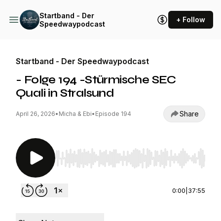
Startband - Der
+ Follow
Speedwaypodcast
Startband - Der Speedwaypodcast
- Folge 194 -Stürmische SEC
Quali in Stralsund
Share
April 26, 2026
•
Micha & Ebi
•
Episode 194
Use Left/Right to seek, Home/End to jump to st
0:00
|
37:55