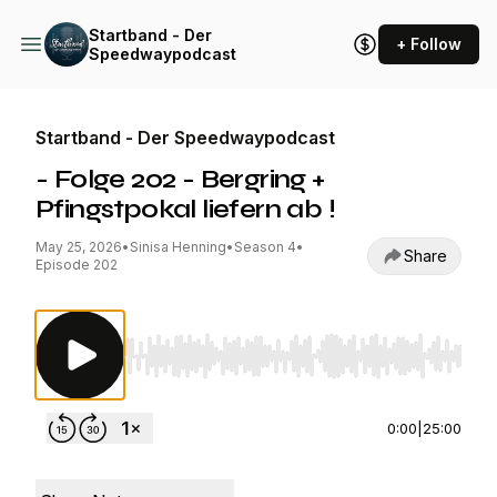
Startband - Der
+ Follow
Speedwaypodcast
Startband - Der Speedwaypodcast
- Folge 202 - Bergring +
Pfingstpokal liefern ab !
May 25, 2026
•
Sinisa Henning
•
Season 4
•
Share
Episode 202
Use Left/Right to seek, Home/End to jump to st
0:00
|
25:00